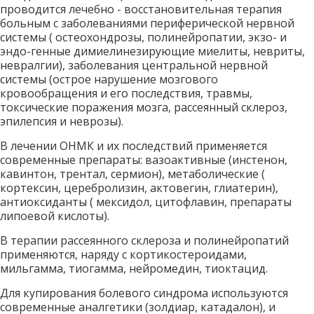
проводится лечебно - восстановительная терапия 
больным с заболеваниями периферической нервной 
системы ( остеохондрозы, полинейропатии, экзо- и 
эндо-генные димиелинезирующие миелиты, невриты, 
невралгии), заболевания центральной нервной 
системы (острое нарушение мозгового 
кровообращения и его последствия, травмы, 
токсические поражения мозга, рассеянный склероз, 
эпилепсия и неврозы). 
В лечении ОНМК и их последствий применяется 
современные препараты: вазоактивные (инстенон, 
кавинтон, трентал, сермион), метаболические ( 
кортексин, церебролизин, актовегин, глиатерин), 
антиоксиданты ( мексидол, цитофлавин, препараты 
липоевой кислоты). 
В терапии рассеянного склероза и полинейропатий 
применяются, наряду с кортикостероидами, 
мильгамма, тиогамма, нейромедин, тиоктацид. 
Для купирования болевого синдрома используются 
современные аналгетики (золдиар, катадалон), и 