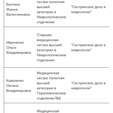
сестра палатная
Бахтина
высшей
"Сестринское дело в
Жанна
категории в
неврологии"
Валентиновна
Неврологическом
отделении
Старшая
медицинская
Иванченко
сестра высшей
"Сестринское дело в
Ольга
категории в
неврологии"
Владимировна
Неврологическом
отделении
Медицинская
сестра палатная
Коваленко
высшей
"Сестринское дело в
Оксана
категории в
неврологии"
Владимировна
Терапевтическом
отделении №2
Медицинская