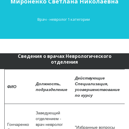
Мироненко Светлана Николаевна
Врач - невролог 1 категории  
Сведения о врачах Неврологического
отделения
Действующие
Должность,
Специализация,
Д
ФИО
подразделение
усовершенствование
С
по курсу
Заведующий
отделением -
Гончаренко
врач невролог
"Избранные вопросы
"