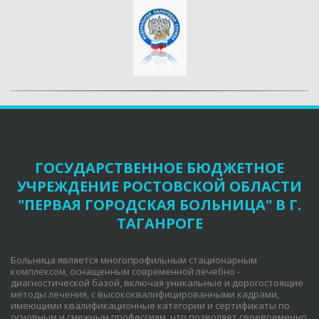
ГОСУДАРСТВЕННОЕ БЮДЖЕТНОЕ
УЧРЕЖДЕНИЕ РОСТОВСКОЙ ОБЛАСТИ
"ПЕРВАЯ ГОРОДСКАЯ БОЛЬНИЦА" В Г.
ТАГАНРОГЕ
Больница является многопрофильным стационарным
комплексом, оснащенным современной лечебно -
диагностической базой, включая уникальные и дорогостоящие
методы лечения, с высококвалифицированными кадрами,
имеющими квалификационные категории и сертификаты по
основным и смежным профессиям, что позволяет своевременно