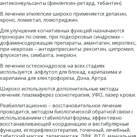
антиконвульсанты (финлепсин-ретард, тебантин). 
В лечении эпилепсии широко применяется депакин, 
хроно, ломиктал, ломотриджин. 
Для улучшения когнитивных функций назначаются 
проноран по схеме, при подкорковых синдромах – 
дофаминсодержащие препараты, амантагин, меропекс, 
при неврозах – антидепрессанты: рекситин, ципромил, 
флуоксетин, симбалта, энерион. 
В лечении остеохондрозов на всех стадиях  
используется  алфлутоп для блокад, карипазима и 
карипаина для электрофореза, Дона, Артра. 
Широко используются дополнительные методы 
лечения: плазмаферез озонотерапия, УФО, лазер крови.
Реабиллитационно – восстановительное лечение 
проводится, методом биологической обратной связи с 
использованием стабилоплатформы, эффективно 
восстанавливающей координацию и вестибулярные 
функции, иглорефлексотерапия, точечный, лечебный, 
тибетский массаж, термомассаж, ЛФК, ФТЛ, мануальная 