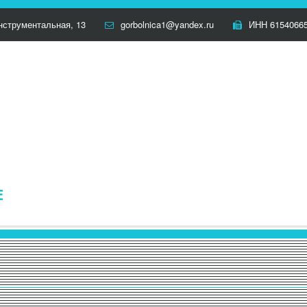
нструментальная, 13
gorbolnica1@yandex.ru
ИНН 61540665
Е